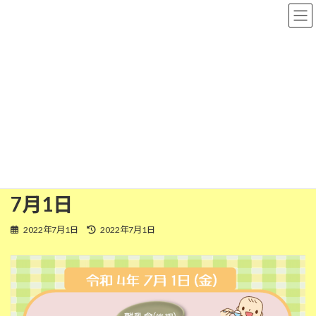
コ
ナ
粉河保育園
ン
ビ
テ
ゲ
ン
ー
ツ
シ
離乳食(後期)
へ
ョ
ス
ン
キ
に
ッ
移
HOME
今日の給食
離乳食(後期)
プ
動
今日の給食(離乳食 後期) 令和4年7月1日
今日の給食(離乳食 後期) 令和4年
7月1日
最
2022年7月1日
2022年7月1日
終
更
新
日
時
: