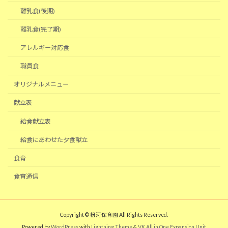
離乳食(後期)
離乳食(完了期)
アレルギー対応食
職員食
オリジナルメニュー
献立表
給食献立表
給食にあわせた夕食献立
食育
食育通信
Copyright © 粉河保育園 All Rights Reserved.
Powered by
WordPress
with
Lightning Theme
&
VK All in One Expansion Unit