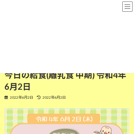
コ
ナ
粉河保育園
ン
ビ
テ
ゲ
ン
ー
ツ
シ
離乳食(中期)
へ
ョ
ス
ン
キ
に
ッ
移
HOME
今日の給食
離乳食(中期)
プ
動
今日の給食(離乳食 中期) 令和4年6月2日
今日の給食(離乳食 中期) 令和4年
6月2日
最
2022年6月2日
2022年6月2日
終
更
新
日
時
: