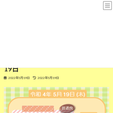
コ
ナ
粉河保育園
ン
ビ
テ
ゲ
ン
ー
ツ
シ
普通食
へ
ョ
ス
ン
キ
に
ッ
移
HOME
今日の給食
普通食
今日の給食(普通食) 令和4年5月19日
プ
動
今日の給食(普通食) 令和4年5月
19日
最
2022年5月19日
2022年5月19日
終
更
新
日
時
: