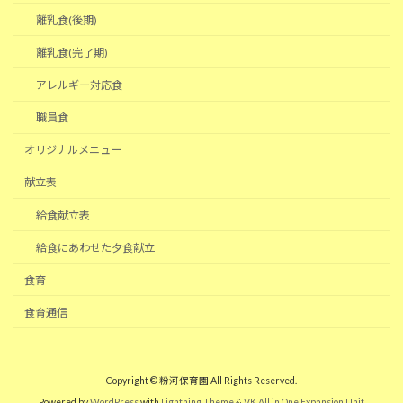
離乳食(後期)
離乳食(完了期)
アレルギー対応食
職員食
オリジナルメニュー
献立表
給食献立表
給食にあわせた夕食献立
食育
食育通信
Copyright © 粉河保育園 All Rights Reserved.
Powered by
WordPress
with
Lightning Theme
&
VK All in One Expansion Unit