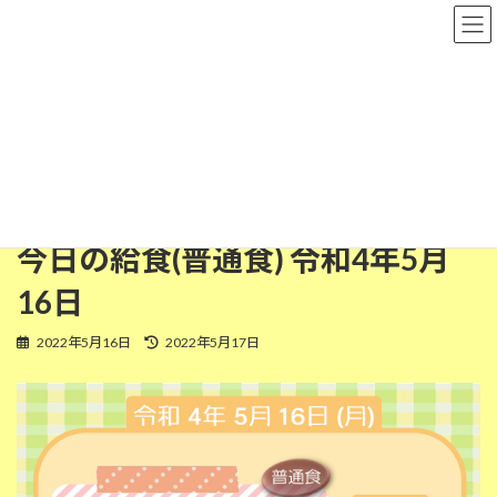
コ
ナ
粉河保育園
ン
ビ
テ
ゲ
ン
ー
ツ
シ
普通食
へ
ョ
ス
ン
キ
に
ッ
移
HOME
今日の給食
普通食
今日の給食(普通食) 令和4年5月16日
プ
動
今日の給食(普通食) 令和4年5月
16日
最
2022年5月16日
2022年5月17日
終
更
新
日
時
: