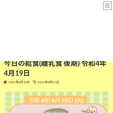
コ
ナ
粉河保育園
ン
ビ
テ
ゲ
ン
ー
ツ
シ
離乳食(後期)
へ
ョ
ス
ン
キ
に
ッ
移
HOME
今日の給食
離乳食(後期)
プ
動
今日の給食(離乳食 後期) 令和4年4月19日
今日の給食(離乳食 後期) 令和4年
4月19日
最
2022年4月19日
2022年4月21日
終
更
新
日
時
: